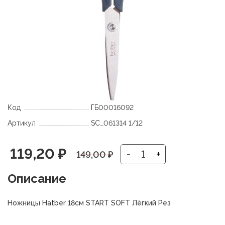
Код
ГБ00016092
Артикул
SC_061314 1/12
Первоначальная
Текущая
119,20
₽
-
+
149,00
₽
цена
цена:
Описание
составляла
119,20 ₽.
Ножницы Hatber 18см START SOFT Лёгкий Рез
149,00 ₽.