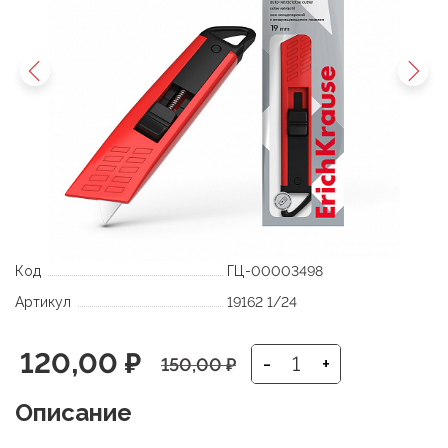
Код
ГЦ-00003498
Артикул
19162 1/24
Первоначальная
Текущая
120,00
₽
-
+
150,00
₽
цена
цена:
Описание
составляла
120,00 ₽.