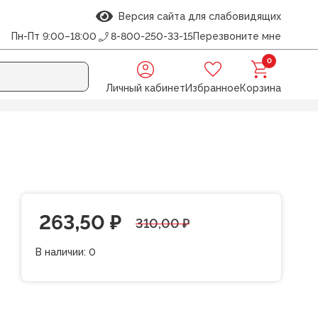
Версия сайта для слабовидящих
Пн-Пт 9:00–18:00
8-800-250-33-15
Перезвоните мне
0
Личный кабинет
Избранное
Корзина
Первоначальная
Текущая
263,50
₽
310,00
₽
цена
цена:
В наличии:
0
составляла
263,50 ₽.
310,00 ₽.