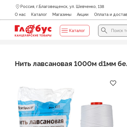
Россия, г.Благовещенск, ул. Шевченко, 138
О нас
Каталог
Магазины
Акции
Оплата и доста
Search Button
Search
Каталог
for:
Главная
/
Каталог
/
ТОВАРЫ ДЛЯ КАССИРОВ И ОПЛОМ
Нить лавсановая 1000м d1мм бе