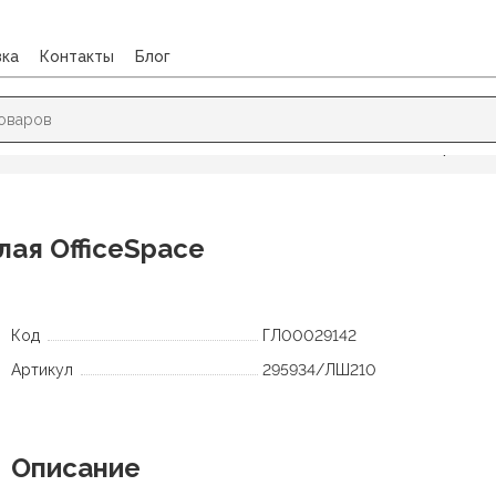
вка
Контакты
Блог
БИРОВАНИЯ
/
Нить лавсановая 1000м d1мм белая OfficeSpace
лая OfficeSpace
Код
ГЛ00029142
Артикул
295934/ЛШ210
Описание