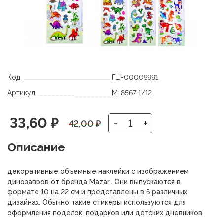
Код
ГЦ-00009991
Артикул
М-8567 1/12
Первоначальная
Текущая
33,60
₽
-
+
42,00
₽
цена
цена:
Описание
составляла
33,60 ₽.
декоративные объемные наклейки с изображением
42,00 ₽.
динозавров от бренда Mazari. Они выпускаются в
формате 10 на 22 см и представлены в 6 различных
дизайнах. Обычно такие стикеры используются для
оформления поделок, подарков или детских дневников.