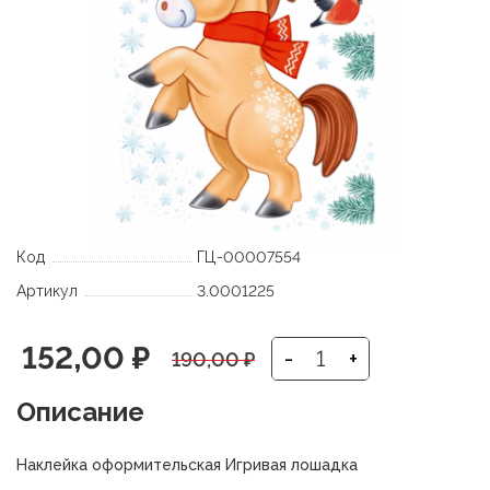
Код
ГЦ-00007554
Артикул
3.0001225
Первоначальная
Текущая
152,00
₽
-
+
190,00
₽
цена
цена:
Описание
составляла
152,00 ₽.
Наклейка оформительская Игривая лошадка