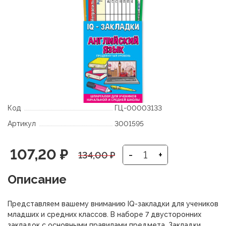
Код
ГЦ-00003133
Артикул
3001595
Первоначальная
Текущая
107,20
₽
-
+
134,00
₽
цена
цена:
Описание
составляла
107,20 ₽.
Представляем вашему вниманию IQ-закладки для учеников
134,00 ₽.
младших и средних классов. В наборе 7 двусторонних
закладок с основными правилами предмета. Закладки