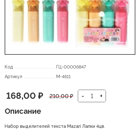
Код
ГЦ-00006847
Артикул
M-4611
Первоначальная
Текущая
168,00
₽
-
+
210,00
₽
цена
цена:
Описание
составляла
168,00 ₽.
Набор выделителей текста Mazari Лапки 4цв.
210,00 ₽.