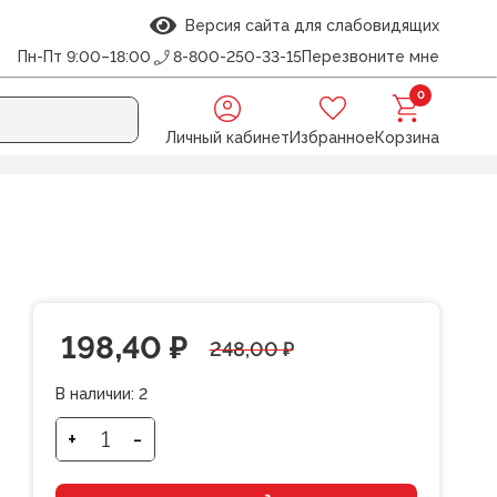
Версия сайта для слабовидящих
Пн-Пт 9:00–18:00
8-800-250-33-15
Перезвоните мне
0
Личный кабинет
Избранное
Корзина
лисёнок
Первоначальная
Текущая
198,40
₽
248,00
₽
цена
цена:
В наличии:
2
составляла
198,40 ₽.
+
-
Количество
товара
248,00 ₽.
Набор