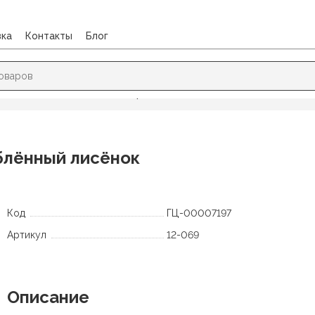
вка
Контакты
Блог
ие, вышивка и шитье
/
Набор для вышивания Klart Влюблённый 
блённый лисёнок
Код
ГЦ-00007197
Артикул
12-069
Описание