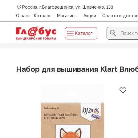
Россия, г.Благовещенск, ул. Шевченко, 138
О нас
Каталог
Магазины
Акции
Оплата и доста
Search Button
Search
Каталог
for:
Главная
/
Каталог
/
ДЛЯ ТВОРЧЕСТВА И ХОББИ
/
Вязан
Набор для вышивания Klart Влю