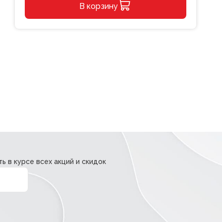
В корзину
для
вышивания
Alternative:
Klart
Влюблённый
лисёнок
ь в курсе всех акций и скидок