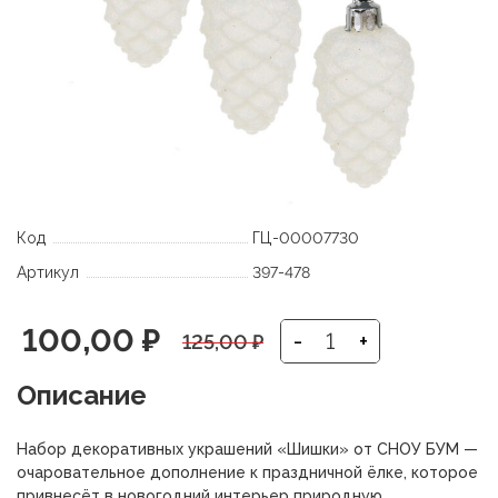
Код
ГЦ-00007730
Артикул
397-478
Первоначальная
Текущая
100,00
₽
-
+
125,00
₽
цена
цена:
Описание
составляла
100,00 ₽.
Набор декоративных украшений «Шишки» от СНОУ БУМ —
125,00 ₽.
очаровательное дополнение к праздничной ёлке, которое
привнесёт в новогодний интерьер природную