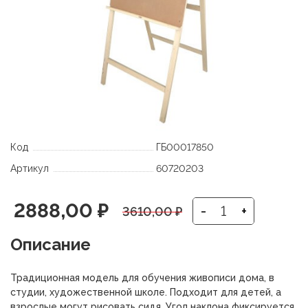
Код
ГБ00017850
Артикул
60720203
Первоначальная
Текущая
2888,00
₽
-
+
3610,00
₽
цена
цена:
Описание
составляла
2888,00 ₽.
Традиционная модель для обучения живописи дома, в
3610,00 ₽.
студии, художественной школе. Подходит для детей, а
взрослые могут рисовать сидя. Угол наклона фиксируется