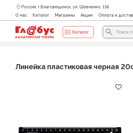
Россия, г.Благовещенск, ул. Шевченко, 138
О нас
Каталог
Магазины
Акции
Оплата и доста
Search Button
Search
Каталог
for:
Главная
/
Каталог
/
ЧЕРТЕЖНЫЕ ПРИНАДЛЕЖНОСТИ
/
Линейка пластиковая черная 2