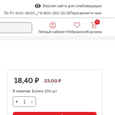
Версия сайта для слабовидящих
Пн-Пт 9:00–18:00
8-800-250-33-15
Перезвоните мне
0
Личный кабинет
Избранное
Корзина
ая 20см СТАММ
Первоначальная
Текущая
18,40
₽
23,00
₽
цена
цена:
В наличии:
Более 100 шт
составляла
18,40 ₽.
+
-
Количество
товара
23,00 ₽.
Линейка