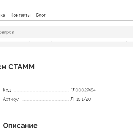
вка
Контакты
Блог
Линейки, наборы геометрические
/
Линейка пластиковая черн
0см СТАММ
Код
ГЛ00027454
Артикул
ЛН15 1/20
Описание