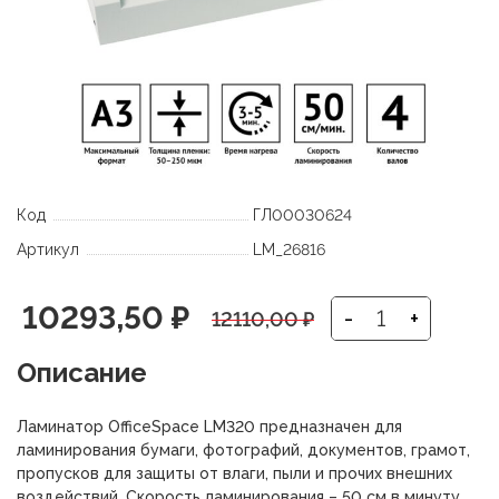
Код
ГЛ00030624
Артикул
LM_26816
Первоначальная
Текущая
10293,50
₽
-
+
12110,00
₽
цена
цена:
Описание
составляла
10293,50 ₽.
Ламинатор OfficeSpace LM320 предназначен для
12110,00 ₽.
ламинирования бумаги, фотографий, документов, грамот,
пропусков для защиты от влаги, пыли и прочих внешних
воздействий. Скорость ламинирования – 50 см в минуту.