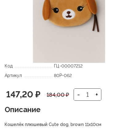
Код
ГЦ-00007212
Артикул
80P-062
Первоначальная
Текущая
147,20
₽
-
+
184,00
₽
цена
цена:
Описание
составляла
147,20 ₽.
Кошелёк плюшевый Сute dog, brown 11х10см
184,00 ₽.