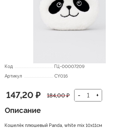
Код
ГЦ-00007209
Артикул
CY016
Первоначальная
Текущая
147,20
₽
-
+
184,00
₽
цена
цена:
Описание
составляла
147,20 ₽.
Кошелёк плюшевый Panda, white mix 10х11см
184,00 ₽.