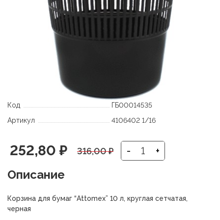
Код
ГБ00014535
Артикул
4106402 1/16
Первоначальная
Текущая
252,80
₽
-
+
316,00
₽
цена
цена:
Описание
составляла
252,80 ₽.
Корзина для бумаг “Attomex” 10 л, круглая сетчатая,
316,00 ₽.
черная