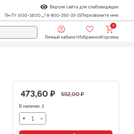
Версия сайта для слабовидящих
Пн-Пт 9:00–18:00
8-800-250-33-15
Перезвоните мне
0
Личный кабинет
Избранное
Корзина
тики, на кольцах
Первоначальная
Текущая
473,60
₽
592,00
₽
цена
цена:
В наличии:
2
составляла
473,60 ₽.
+
-
Количество
товара
592,00 ₽.
Книга