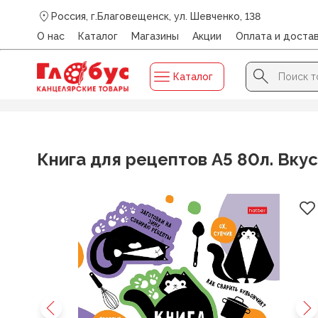
Россия, г.Благовещенск, ул. Шевченко, 138
О нас
Каталог
Магазины
Акции
Оплата и доста
Search Button
Search
Каталог
for:
Главная
/
Каталог
/
ЕЖЕДНЕВНИКИ, БЛОКНОТЫ
/
Книг
Книга для рецептов А5 80л. Вкус