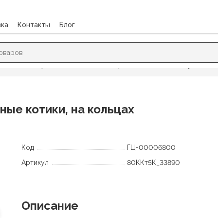
вка
Контакты
Блог
и для записи рецептов
/
Книга для рецептов А5 80л. Вкусные ко
ные котики, на кольцах
Код
ГЦ-00006800
Артикул
80ККт5К_33890
Описание