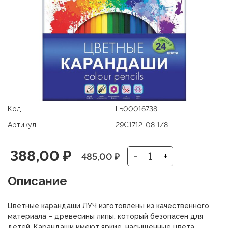
Код
ГБ00016738
Артикул
29С1712-08 1/8
Первоначальная
Текущая
388,00
₽
-
+
485,00
₽
цена
цена:
Описание
составляла
388,00 ₽.
Цветные карандаши ЛУЧ изготовлены из качественного
485,00 ₽.
материала – древесины липы, который безопасен для
детей. Карандаши имеют яркие, насыщенные цвета.