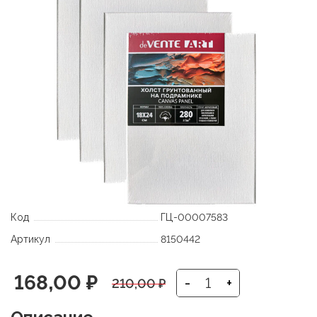
Код
ГЦ-00007583
Артикул
8150442
Первоначальная
Текущая
168,00
₽
-
+
210,00
₽
цена
цена: