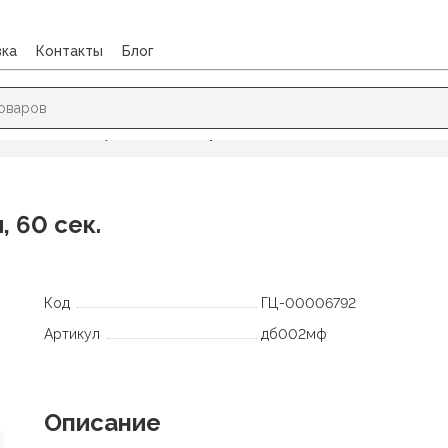
вка
Контакты
Блог
/
Свечи для торта, колпаки, дудки
/
Фонтан настольный (4шт.) 17
, 60 сек.
Код
ГЦ-00006792
Артикул
дб002мф
Описание