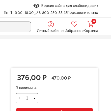
Версия сайта для слабовидящих
Пн-Пт 9:00–18:00
8-800-250-33-15
Перезвоните мне
0
Личный кабинет
Избранное
Корзина
,5 см, 60 сек.
Первоначальная
Текущая
376,00
₽
470,00
₽
цена
цена:
В наличии:
4
составляла
376,00 ₽.
+
-
Количество
товара
470,00 ₽.
Фонтан