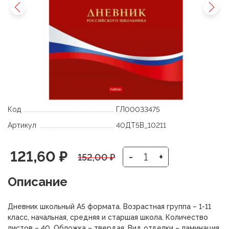
Код
ГЛ00033475
Артикул
40ДТ5В_10211
Первоначальная
Текущая
121,60
₽
-
+
152,00
₽
цена
цена:
Описание
составляла
121,60 ₽.
Дневник школьный А5 формата. Возрастная группа – 1-11
152,00 ₽.
класс, начальная, средняя и старшая школа. Количество
листов – 40. Обложка – твердая. Вид отделки – ламинация