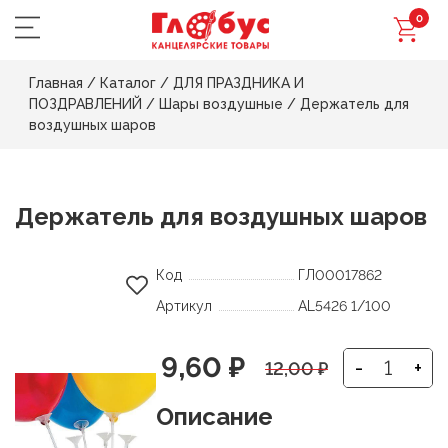
0
Главная
/
Каталог
/
ДЛЯ ПРАЗДНИКА И
ПОЗДРАВЛЕНИЙ
/
Шары воздушные
/
Держатель для
воздушных шаров
Держатель для воздушных шаров
Код
ГЛ00017862
Артикул
AL5426 1/100
Первоначальная
Текущая
9,60
₽
-
+
12,00
₽
цена
цена:
Описание