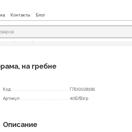
вка
Контакты
Блог
оты, органайзеры, зап.книжки
/
Блокнот 40л. А7 Hatber Автопа
орама, на гребне
Код
ГЛ00028196
Артикул
40Б7В1гр
Описание