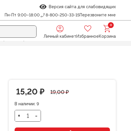
Версия сайта для слабовидящих
Пн-Пт 9:00–18:00
8-800-250-33-15
Перезвоните мне
0
Личный кабинет
Избранное
Корзина
норама, на гребне
Первоначальная
Текущая
15,20
₽
19,00
₽
цена
цена:
В наличии:
9
составляла
15,20 ₽.
+
-
Количество
товара
19,00 ₽.
Блокнот