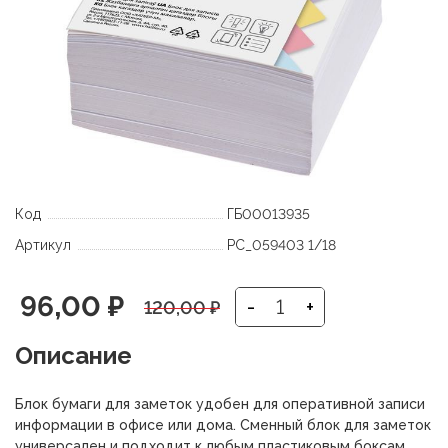
Код
ГБ00013935
Артикул
PC_059403 1/18
Первоначальная
Текущая
96,00
₽
-
+
120,00
₽
цена
цена:
Описание
составляла
96,00 ₽.
Блок бумаги для заметок удобен для оперативной записи
120,00 ₽.
информации в офисе или дома. Сменный блок для заметок
универсален и подходит к любым пластиковым боксам.