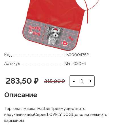
Код
ГБ00004752
Артикул
NFn_02076
Первоначальная
Текущая
283,50
₽
-
+
315,00
₽
цена
цена:
Описание
составляла
283,50 ₽.
Торговая марка: HatberПреимущество: с
315,00 ₽.
нарукавникамиСерия:LOVELY DOGДополнительно: с
карманом