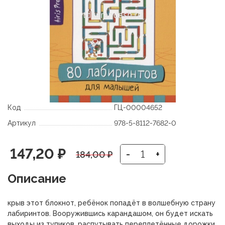
Код
ГЦ-00004652
Артикул
978-5-8112-7682-0
Первоначальная
Текущая
147,20
₽
-
+
184,00
₽
цена
цена:
Описание
составляла
147,20 ₽.
крыв этот блокнот, ребёнок попадёт в волшебную страну
184,00 ₽.
лабиринтов. Вооружившись карандашом, он будет искать
выходы из тупиков, распутывать переплетённые дорожки