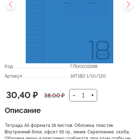
Код
ГЛ00033288
Артикул
18Т5В2 1/10/120
Первоначальная
Текущая
30,40
₽
-
+
38,00
₽
цена
цена:
Описание
составляла
30,40 ₽.
Тетрадь А5 формата 18 листов. Обложка: пластик.
38,00 ₽.
Внутренний блок: офсет 65 гр., линия. Скрепление: скоба.
Обложка легко и пластично сгибается, при этом сгибы не