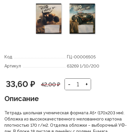
Код
ГЦ-00006505
Артикул
63269 1/10/200
Первоначальная
Текущая
33,60
₽
-
+
42,00
₽
цена
цена:
Описание
составляла
33,60 ₽.
Тетрадь школьная ученическая формата А5+ (170х203 мм).
42,00 ₽.
Обложка из высококачественного мелованного картона
плотностью 170 г/м2. Отделка обложки – выборочный УФ-
лак. В блоке 18 листов в линейку с полями. Бумага