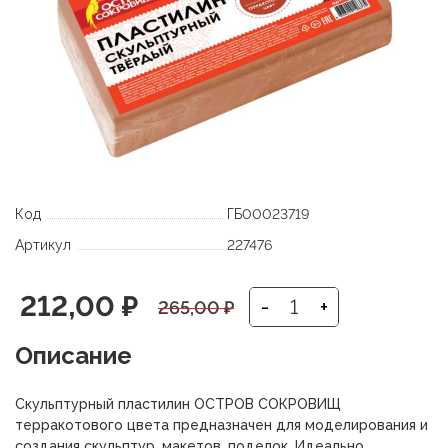
Код
ГБ00023719
Артикул
227476
Первоначальная
Текущая
212,00
₽
-
+
265,00
₽
цена
цена:
Описание
составляла
212,00 ₽.
Скульптурный пластилин ОСТРОВ СОКРОВИЩ
265,00 ₽.
терракотового цвета предназначен для моделирования и
создания скульптур, макетов, поделок. Идеально