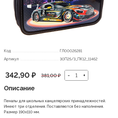
Код
ГЛ00026281
Артикул
30П25/3_ПК12_11462
Первоначальная
Текущая
342,90
₽
-
+
381,00
₽
цена
цена:
Описание
составляла
342,90 ₽.
Пеналы для школьных канцелярских принадлежностей.
381,00 ₽.
Имеют три отделения. Поставляются без наполнения.
Размер 190х110 мм.