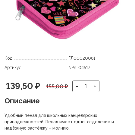
Код
ГЛ00020061
Артикул
NPn_04517
Первоначальная
Текущая
139,50
₽
-
+
155,00
₽
цена
цена:
Описание
составляла
139,50 ₽.
Удобный пенал для школьных канцелярских
155,00 ₽.
принадлежностей. Пенал имеет одно отделение и
надёжную застёжку – молнию.