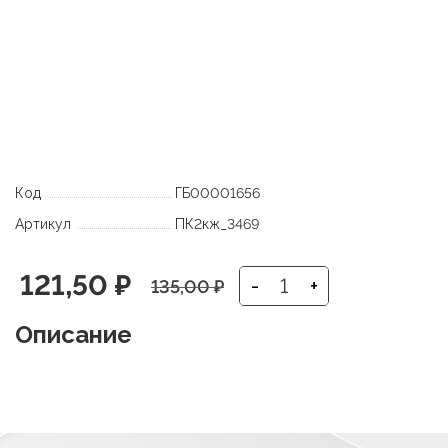
Код
ГБ00001656
Артикул
ПК2кж_3469
Первоначальная
Текущая
121,50
₽
-
+
135,00
₽
цена
цена:
Описание
составляла
121,50 ₽.
135,00 ₽.