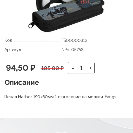
Код
ГБ00000312
Артикул
NPn_05753
Первоначальная
Текущая
94,50
₽
-
+
105,00
₽
цена
цена:
Описание
составляла
94,50 ₽.
Пенал Hatber 190х60мм 1 отделение на молнии-Fangs
105,00 ₽.