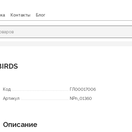
вка
Контакты
Блог
DS
BIRDS
Код
ГЛ00017006
Артикул
NPn_01360
Описание