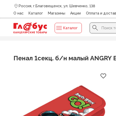
Россия, г.Благовещенск, ул. Шевченко, 138
О нас
Каталог
Магазины
Акции
Оплата и доста
Search Button
Search
Каталог
for:
Главная
/
Каталог
/
Пенал 1секц. б/н малый ANGRY BIR
Пенал 1секц. б/н малый ANGRY 