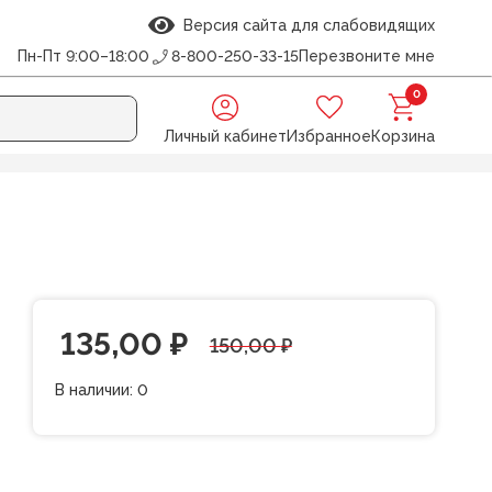
Версия сайта для слабовидящих
Пн-Пт 9:00–18:00
8-800-250-33-15
Перезвоните мне
0
Личный кабинет
Избранное
Корзина
Первоначальная
Текущая
135,00
₽
150,00
₽
цена
цена:
В наличии:
0
составляла
135,00 ₽.
150,00 ₽.