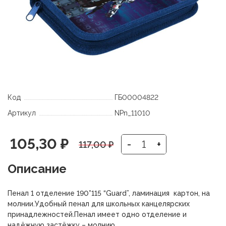
Код
ГБ00004822
Артикул
NPn_11010
Первоначальная
Текущая
105,30
₽
-
+
117,00
₽
цена
цена:
Описание
составляла
105,30 ₽.
Пенал 1 отделение 190*115 “Guard”, ламинация картон, на
117,00 ₽.
молнии.Удобный пенал для школьных канцелярских
принадлежностей.Пенал имеет одно отделение и
надёжную застёжку – молнию.