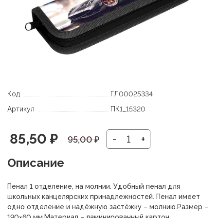
Код
ГЛ00025334
Артикул
ПК1_15320
Первоначальная
Текущая
85,50
₽
-
+
95,00
₽
цена
цена:
Описание
составляла
85,50 ₽.
Пенал 1 отделение, на молнии. Удобный пенал для
95,00 ₽.
школьных канцелярских принадлежностей. Пенал имеет
одно отделение и надёжную застёжку – молнию.Размер –
190×60 мм.Материал – ламинированный картон.