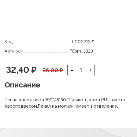
Код
ГЛ00021321
Артикул
PCsm_3323
Первоначальная
Текущая
32,40
₽
-
+
36,00
₽
цена
цена:
Описание
составляла
32,40 ₽.
Пенал-косметичка 190*45*30 “Полянка”, кожа PU , пакет с
36,00 ₽.
европодвесом.Пенал на молнии, имеет 1 отделение.