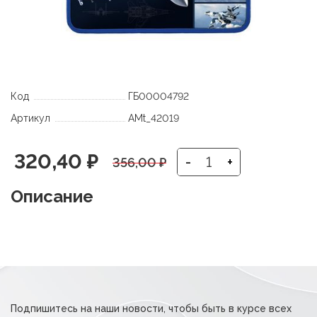
Код
ГБ00004792
Артикул
AMt_42019
Первоначальная
Текущая
320,40
₽
-
+
356,00
₽
цена
цена:
Описание
составляла
320,40 ₽.
356,00 ₽.
Подпишитесь на наши новости, чтобы быть в курсе всех