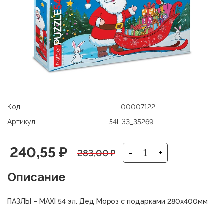
Код
ГЦ-00007122
Артикул
54ПЗ3_35269
Первоначальная
Текущая
240,55
₽
-
+
283,00
₽
цена
цена:
Описание
составляла
240,55 ₽.
ПАЗЛЫ – MAXI 54 эл. Дед Мороз с подарками 280х400мм
283,00 ₽.