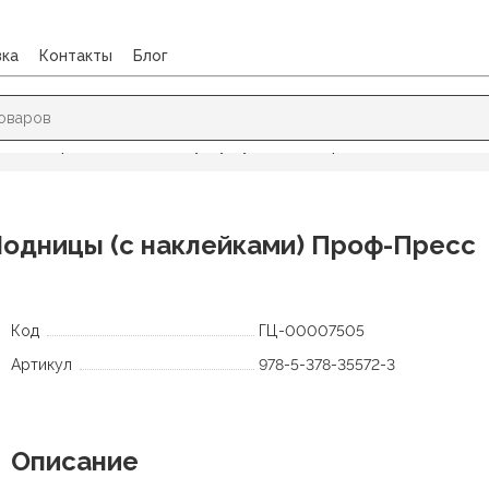
вка
Контакты
Блог
кации, оригами
/
Одень куклу Чудесные наряды Модницы (с на
одницы (с наклейками) Проф-Пресс
Код
ГЦ-00007505
Артикул
978-5-378-35572-3
Описание