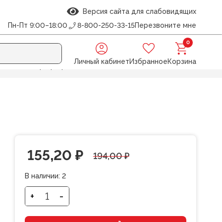
Версия сайта для слабовидящих
Пн-Пт 9:00–18:00
8-800-250-33-15
Перезвоните мне
0
Личный кабинет
Избранное
Корзина
клейками) Проф-Пресс
Первоначальная
Текущая
155,20
₽
194,00
₽
цена
цена:
В наличии:
2
составляла
155,20 ₽.
+
-
Количество
товара
194,00 ₽.
Одень