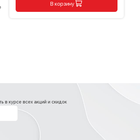
В корзину
куклу
е
Чудесные
Alternative:
наряды
Модницы
(с
наклейками)
Проф-
Пресс
ь в курсе всех акций и скидок