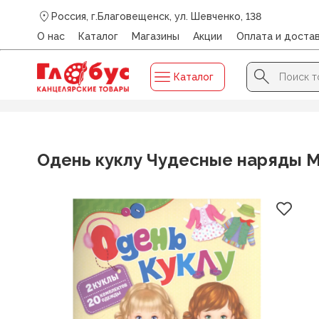
Россия, г.Благовещенск, ул. Шевченко, 138
О нас
Каталог
Магазины
Акции
Оплата и доста
Search Button
Search
Каталог
for:
Главная
/
Каталог
/
ДЛЯ ТВОРЧЕСТВА И ХОББИ
/
Аппли
Одень куклу Чудесные наряды М