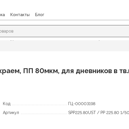
вка
Контакты
Блог
в и журналов
/
Обложки 225х390мм с клеевым краем, ПП 80мкм
аем, ПП 80мкм, для дневников в тв.
Код
ГЦ-00003198
Артикул
SPP225.80UST / PP 225.80 1/5