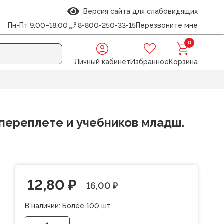
Версия сайта для слабовидящих
Пн-Пт 9:00–18:00
8-800-250-33-15
Перезвоните мне
0
Личный кабинет
Избранное
Корзина
, для дневников в тв.переплете и учебников младш.
переплете и учебников младш.
Первоначальная
Текущая
12,80
₽
16,00
₽
0
цена
цена:
В наличии:
Более 100 шт