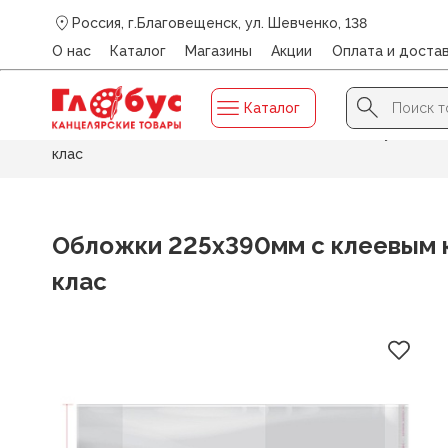
Россия, г.Благовещенск, ул. Шевченко, 138
О нас
Каталог
Магазины
Акции
Оплата и доста
Search Button
Search
Каталог
for:
Главная
/
Каталог
/
ОБЛОЖКИ
/
Обложки для учебнико
клас
Обложки 225х390мм с клеевым кр
клас