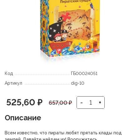
Код
ГБ00024051
Артикул
dig-10
Первоначальная
Текущая
525,60
₽
-
+
657,00
₽
цена
цена:
Описание
составляла
525,60 ₽.
Всем известно, что пираты любят прятать клады под
землей. Давайте найдем их! Вооружитесь