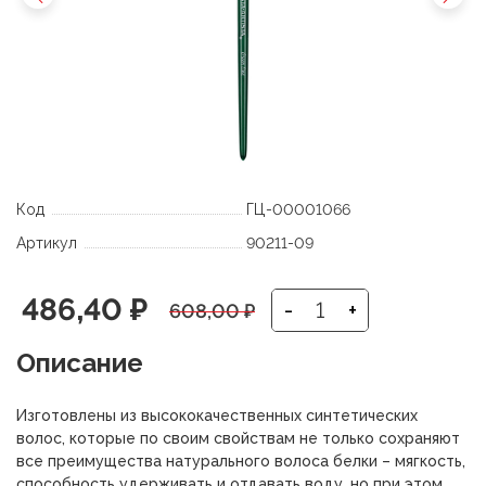
Код
ГЦ-00001066
Артикул
90211-09
Первоначальная
Текущая
486,40
₽
-
+
608,00
₽
цена
цена:
Описание
составляла
486,40 ₽.
Изготовлены из высококачественных синтетических
608,00 ₽.
волос, которые по своим свойствам не только сохраняют
все преимущества натурального волоса белки – мягкость,
способность удерживать и отдавать воду, но при этом