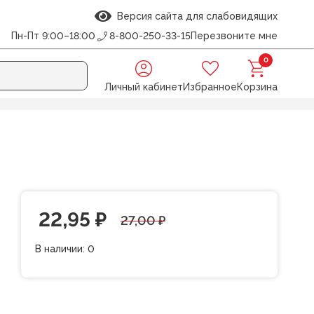
Версия сайта для слабовидящих
Пн-Пт 9:00–18:00
8-800-250-33-15
Перезвоните мне
0
Личный кабинет
Избранное
Корзина
Первоначальная
Текущая
22,95
₽
27,00
₽
цена
цена:
В наличии:
0
составляла
22,95 ₽.
27,00 ₽.