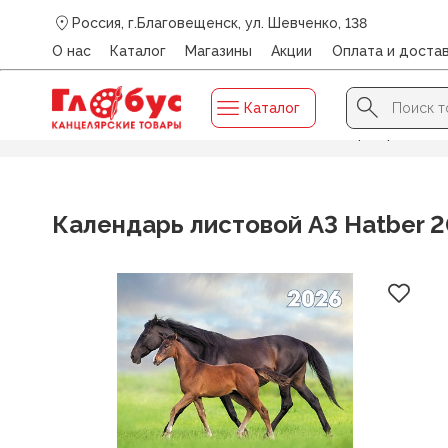
Россия, г.Благовещенск, ул. Шевченко, 138
О нас
Каталог
Магазины
Акции
Оплата и доста
Search Button
Search
Каталог
for:
Главная
/
Каталог
/
КАЛЕНДАРИ
/
Календари прочие
/
Календарь листовой А3 Hatber 