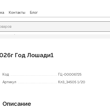
вка
Контакты
Блог
Календарь листовой А3 Hatber 2026г Год Лошади1
2026г Год Лошади1
Код
ГЦ-00006725
Артикул
Кл3_34505 1/20
Описание