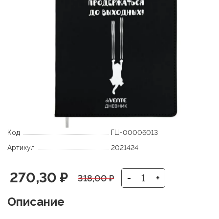
Код
ГЦ-00006013
Артикул
2021424
Первоначальная
Текущая
270,30
₽
-
+
318,00
₽
цена
цена:
Описание
составляла
270,30 ₽.