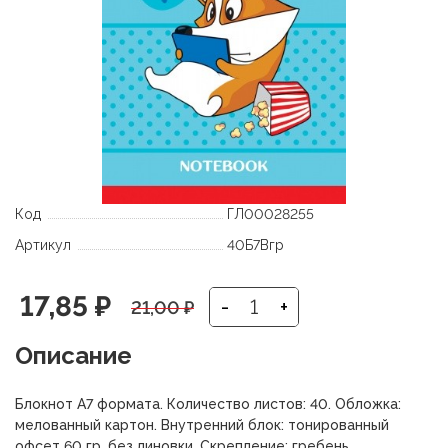
Код
ГЛ00028255
Артикул
40Б7Вгр
Первоначальная
Текущая
17,85
₽
-
+
21,00
₽
цена
цена:
Описание
составляла
17,85 ₽.
Блокнот А7 формата. Количество листов: 40. Обложка:
21,00 ₽.
мелованный картон. Внутренний блок: тонированный
офсет 60 гр, без линовки. Скрепление: гребень.