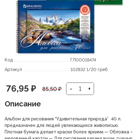
Код
ГЛ00018474
Артикул
102832 1/20 греб.
Первоначальная
Текущая
76,95
₽
-
+
85,50
₽
цена
цена:
Описание
составляла
76,95 ₽.
Альбом для рисования “Удивительная природа” 40 л.
85,50 ₽.
предназначен для людей увлекающихся живописью.
Плотная бумага делает краски более яркими.— Обложка –
мелованный картон.— Для рисования карандашом, гуашью,