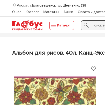
Россия, г.Благовещенск, ул. Шевченко, 138
О нас
Каталог
Магазины
Акции
Оплата и доста
Search Button
Search
Каталог
for:
Главная
/
Каталог
/
Альбом для рисов. 40л. Канц-Экс
Альбом для рисов. 40л. Канц-