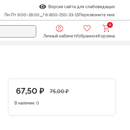
Версия сайта для слабовидящих
Пн-Пт 9:00–18:00
8-800-250-33-15
Перезвоните мне
0
Личный кабинет
Избранное
Корзина
Первоначальная
Текущая
67,50
₽
75,00
₽
цена
цена:
В наличии:
0
составляла
67,50 ₽.
75,00 ₽.