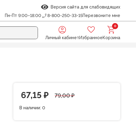
Версия сайта для слабовидящих
Пн-Пт 9:00–18:00
8-800-250-33-15
Перезвоните мне
0
Личный кабинет
Избранное
Корзина
rs
Первоначальная
Текущая
67,15
₽
79,00
₽
цена
цена:
В наличии:
0
составляла
67,15 ₽.
79,00 ₽.