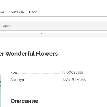
вка
Контакты
Блог
рисования
/
Альбом для рисования 32л. Hatber Wonderful Flowe
r Wonderful Flowers
Код
ГЛ00029855
Артикул
32А4тВ 1/9/45
Описание