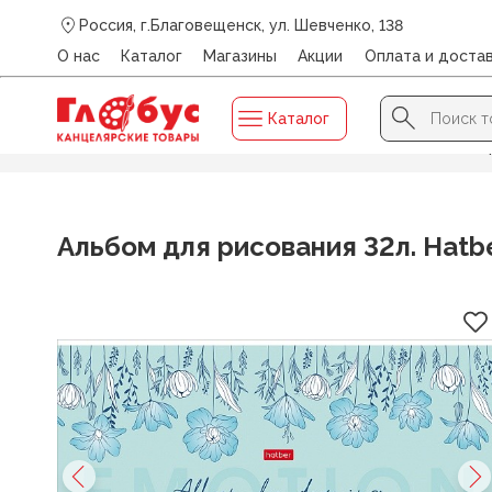
Россия, г.Благовещенск, ул. Шевченко, 138
О нас
Каталог
Магазины
Акции
Оплата и доста
Search Button
Search
Каталог
for:
Главная
/
Каталог
/
ДЛЯ ХУДОЖНИКОВ
/
Альбомы для 
Альбом для рисования 32л. Hatbe