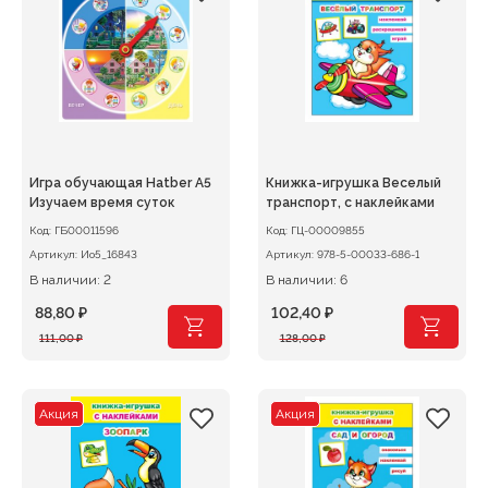
Игра обучающая Hatber А5
Книжка-игрушка Веселый
Изучаем время суток
транспорт, с наклейками
Код:
ГБ00011596
Код:
ГЦ-00009855
Артикул:
Ио5_16843
Артикул:
978-5-00033-686-1
В наличии: 2
В наличии: 6
88,80
₽
102,40
₽
Первоначальная
Текущая
Первоначальная
Текущая
111,00
₽
128,00
₽
цена
цена:
цена
цена:
составляла
88,80 ₽.
составляла
102,40 ₽.
111,00 ₽.
128,00 ₽.
Акция
Акция