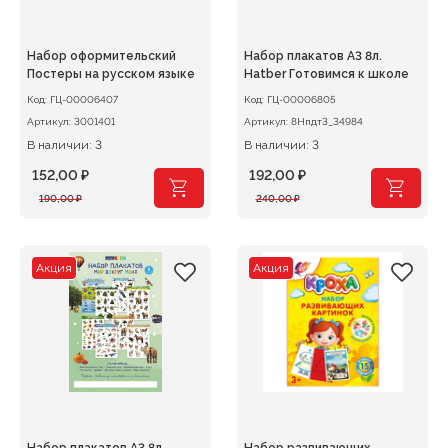
Набор оформительский
Набор плакатов А3 8л.
Постеры на русском языке
Hatber Готовимся к школе
Код:
ГЦ-00006407
Код:
ГЦ-00006805
Артикул:
3001401
Артикул:
8Нпдт3_34984
В наличии: 3
В наличии: 3
152,00
₽
192,00
₽
Первоначальная
Текущая
Первоначальная
Текущая
190,00
₽
240,00
₽
цена
цена:
цена
цена:
составляла
152,00 ₽.
составляла
192,00 ₽.
190,00 ₽.
240,00 ₽.
Акция
Акция