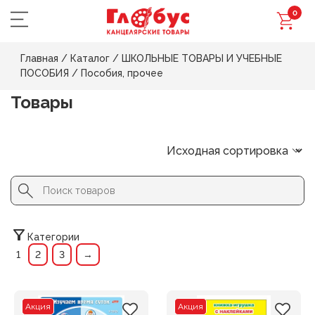
0
Главная
/
Каталог
/
ШКОЛЬНЫЕ ТОВАРЫ И УЧЕБНЫЕ
ПОСОБИЯ
/
Пособия, прочее
Товары
Search Button
Search
for:
Категории
1
2
3
→
Акция
Акция