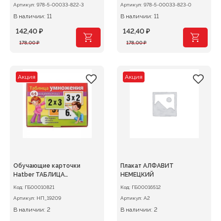
Артикул:
978-5-00033-822-3
Артикул:
978-5-00033-823-0
В наличии: 11
В наличии: 11
142,40
₽
142,40
₽
Первоначальная
Текущая
Первоначальная
Текущая
178,00
₽
178,00
₽
цена
цена:
цена
цена:
составляла
142,40 ₽.
составляла
142,40 ₽.
178,00 ₽.
178,00 ₽.
Акция
Акция
Обучающие карточки
Плакат АЛФАВИТ
Hatber ТАБЛИЦА
НЕМЕЦКИЙ
УМНОЖЕНИЯ
Код:
ГБ00010821
Код:
ГБ00016512
Артикул:
НП_19209
Артикул:
А2
В наличии: 2
В наличии: 2