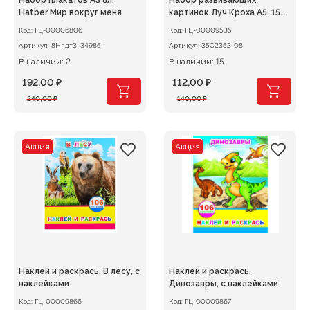
Набор плакатов А3 8л.
Набор развивающих
Hatber Мир вокруг меня
картинок Луч Кроха А5, 15
шт.
Код:
ГЦ-00006806
Код:
ГЦ-00009535
Артикул:
8Нпдт3_34985
Артикул:
35С2352-08
В наличии: 2
В наличии: 15
192,00
₽
112,00
₽
Первоначальная
Текущая
Первоначальная
Текущая
240,00
₽
140,00
₽
цена
цена:
цена
цена:
составляла
192,00 ₽.
составляла
112,00 ₽.
240,00 ₽.
140,00 ₽.
Акция
Акция
Наклей и раскрась. В лесу, с
Наклей и раскрась.
наклейками
Динозавры, с наклейками
Код:
ГЦ-00009866
Код:
ГЦ-00009867