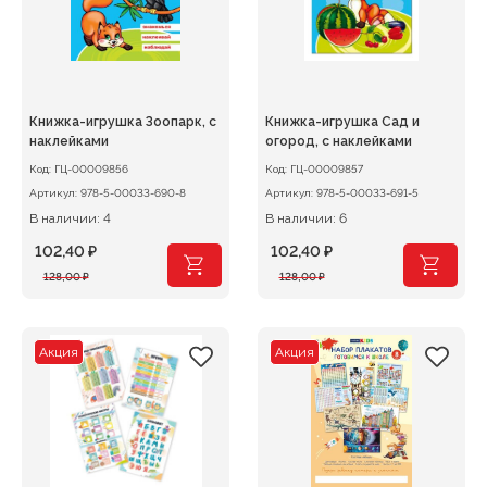
Книжка-игрушка Зоопарк, с
Книжка-игрушка Сад и
наклейками
огород, с наклейками
Код:
ГЦ-00009856
Код:
ГЦ-00009857
Артикул:
978-5-00033-690-8
Артикул:
978-5-00033-691-5
В наличии: 4
В наличии: 6
102,40
₽
102,40
₽
Первоначальная
Текущая
Первоначальная
Текущая
128,00
₽
128,00
₽
цена
цена:
цена
цена:
составляла
102,40 ₽.
составляла
102,40 ₽.
128,00 ₽.
128,00 ₽.
Акция
Акция