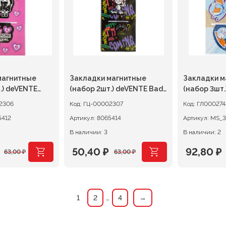
магнитные
Закладки магнитные
Закладки м
.) deVENTE
(набор 2шт.) deVENTE Bad
(набор 3шт.) MESHU Spa
Rabbit
adven
2306
Код:
ГЦ-00002307
Код:
ГЛ000274
5412
Артикул:
8065414
Артикул:
MS_3
В наличии: 3
В наличии: 2
50,40
₽
92,80
₽
63,00
₽
63,00
₽
ачальная
я
Первоначальная
Текущая
Первона
Текуща
цена
цена:
цена
цена:
ляла
составляла
50,40 ₽.
составл
92,80 ₽.
1
2
…
4
→
63,00 ₽.
116,00 ₽