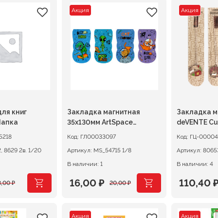
Акция
Акция
ля книг
Закладка магнитная
Закладка м
Лапка
35х130мм ArtSpace
deVENTE Cut
Universe
с подвеско
5218
Код:
ГЛ00033097
Код:
ГЦ-00004
8622, 8629 2в. 1/20
Артикул:
MS_54715 1/8
Артикул:
В наличии: 1
В наличии: 4
16,00
₽
110,40
8,00
₽
20,00
₽
ачальная
я
Первоначальная
Текущая
Первона
Текуща
цена
цена:
цена
цена:
Акция
Акция