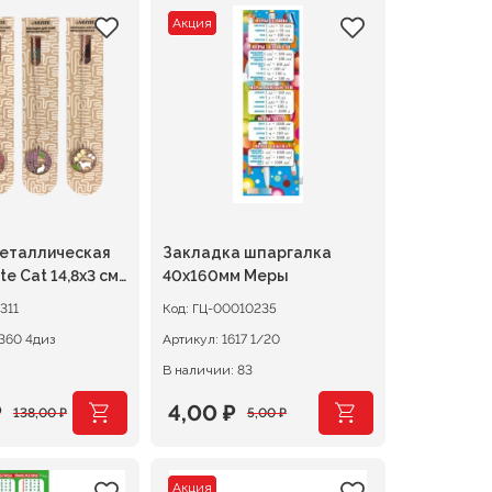
Акция
еталлическая
Закладка шпаргалка
e Cat 14,8х3 см
40х160мм Меры
й
311
Код:
ГЦ-00010235
8065360 4диз
Артикул:
1617 1/20
В наличии: 83
₽
4,00
₽
138,00
₽
5,00
₽
чальная
я
Первоначальная
Текущая
цена
цена:
Акция