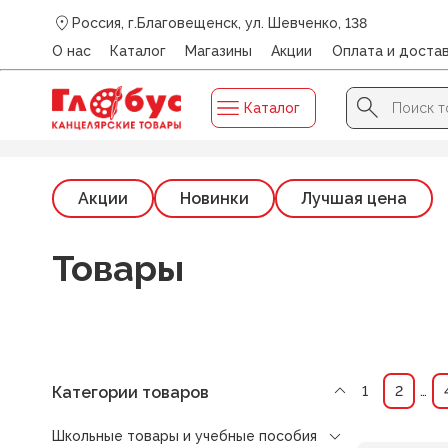
Россия, г.Благовещенск, ул. Шевченко, 138
О нас
Каталог
Магазины
Акции
Оплата и доста
Search Button
Search
Каталог
for:
Главная
/
Каталог
/
ШКОЛЬНЫЕ ТОВАРЫ И УЧЕБНЫЕ П
Акции
Новинки
Лучшая цена
Товары
Категории товаров
1
2
…
Школьные товары и учебные пособия