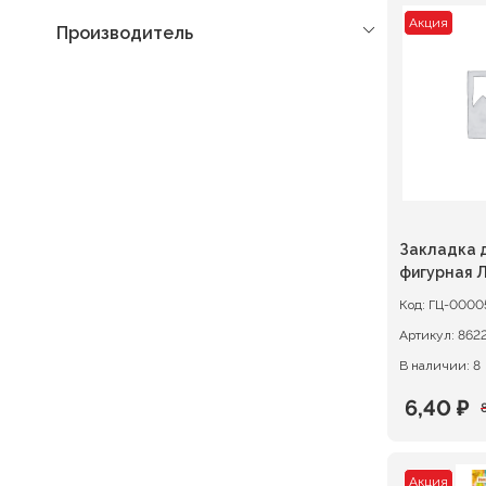
Акция
Производитель
Закладка д
фигурная 
Код:
ГЦ-0000
Артикул:
В наличии: 8
6,40
₽
Первон
Текуща
цена
цена:
Акция