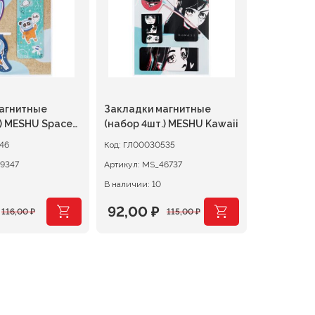
агнитные
Закладки магнитные
ce
(набор 4шт.) MESHU Kawaii
46
Код:
ГЛ00030535
9347
Артикул:
MS_46737
В наличии: 10
92,00
₽
116,00
₽
115,00
₽
чальная
я
Первоначальная
Текущая
цена
цена:
яла
составляла
92,00 ₽.
.
115,00 ₽.