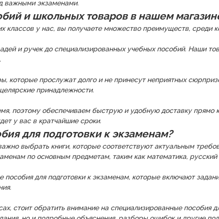
ед важными экзаменами.
бий и школьных товаров в нашем магазин
х классов у нас, вы получаете множество преимуществ, среди к
адей и ручек до специализированных учебных пособий. Наши тов
.
ры, которые прослужат долго и не принесут неприятных сюрпри
нцелярские принадлежности.
емя, поэтому обеспечиваем быструю и удобную доставку прямо к
дет у вас в кратчайшие сроки.
бия для подготовки к экзаменам?
, важно выбрать книги, которые соответствуют актуальным треб
аменам по основным предметам, таким как математика, русский я
 пособия для подготовки к экзаменам, которые включают задания
ния.
сах, стоит обратить внимание на специализированные пособия д
дания, но и подробные объяснения, разборы ошибок и другие по